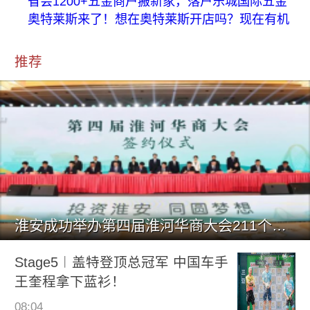
省会1200+五金商户搬新家，落户乐城国际五金
奥特莱斯来了！想在奥特莱斯开店吗？现在有机
推荐
淮安成功举办第四届淮河华商大会211个签约项目 总投资1486.
Stage5︱盖特登顶总冠军 中国车手
王奎程拿下蓝衫！
08:04