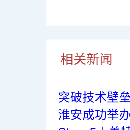
相关新闻
突破技术壁垒
淮安成功举办