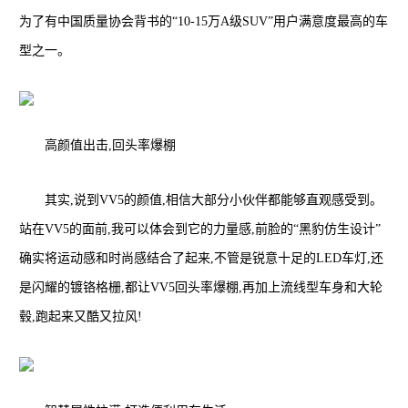
为了有中国质量协会背书的“10-15万A级SUV”用户满意度最高的车
型之一。
高颜值出击,回头率爆棚
其实,说到VV5的颜值,相信大部分小伙伴都能够直观感受到。
站在VV5的面前,我可以体会到它的力量感,前脸的“黑豹仿生设计”
确实将运动感和时尚感结合了起来,不管是锐意十足的LED车灯,还
是闪耀的镀铬格栅,都让VV5回头率爆棚,再加上流线型车身和大轮
毂,跑起来又酷又拉风!