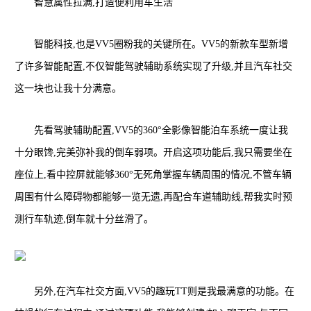
智慧属性拉满,打造便利用车生活
智能科技,也是VV5圈粉我的关键所在。VV5的新款车型新增
了许多智能配置,不仅智能驾驶辅助系统实现了升级,并且汽车社交
这一块也让我十分满意。
先看驾驶辅助配置,VV5的360°全影像智能泊车系统一度让我
十分眼馋,完美弥补我的倒车弱项。开启这项功能后,我只需要坐在
座位上,看中控屏就能够360°无死角掌握车辆周围的情况,不管车辆
周围有什么障碍物都能够一览无遗,再配合车道辅助线,帮我实时预
测行车轨迹,倒车就十分丝滑了。
另外,在汽车社交方面,VV5的趣玩TT则是我最满意的功能。在