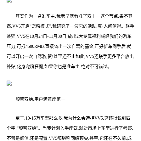
其实作为一名准车主,我老早就看准了双十一这个节点,果不其
然,VV5开启“宠粉模式”,我研究了一波它的活动,真·人间值得。联手
某猫,VV5在10月24日-11月30日,放出2大专属福利减轻我们的购车
压力,可抵4500RMB,直接省出一次自驾的基金,正好新车到手后,就
可以开启一次自驾游,赞!甚至还不止如此,VV5还联手更多平台放出
补贴,化身宠粉狂魔,如果你也是准车主,绝对不可错过。
颜智双绝,用户满意度第一
至于,10-15万车型那么多,我为什么会选择VV5,这还得说到四
个字:“颜智双绝”。当我计划入手座驾,就对市场上车型进行了考察,
不管是颜值,还是配置,VV5都堪称同级顶尖,甚至,它还在不久前,成