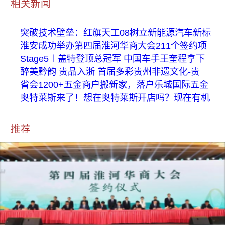
相关新闻
突破技术壁垒：红旗天工08树立新能源汽车新标
淮安成功举办第四届淮河华商大会211个签约项
Stage5︱盖特登顶总冠军 中国车手王奎程拿下
醉美黔韵 贵品入浙 首届多彩贵州非遗文化-贵
省会1200+五金商户搬新家，落户乐城国际五金
奥特莱斯来了！想在奥特莱斯开店吗？现在有机
推荐