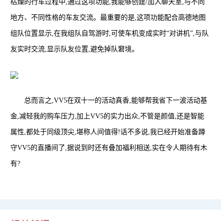
枯燥的行车过程中,通过这项功能,我能够创建/加入聊天室,与不同
地方、不同性格的车友交流。最重要的是,这项功能配合高德地图
组队位置显示,在我组队自驾游时,可使车机变成实时“对讲机”,与队
友实时交流,显示队友位置,避免掉队窘境。
总而言之,VV5在双十一的活动真香,能够帮我省下一波活动基
金,减轻我的购车压力,加上VV5的实力出众,不管是颜值,还是智能
属性,都处于同级顶尖,堪称人间值得!话不多说,我已经开始准备蹲
守VV5的直播间了,据说到时还有叠加福利相送,实在令人期待有木
有?