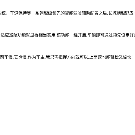
视系统、车道保持等一系列越级领先的智能驾驶辅助配置之后,长城炮越野皮卡
自适应巡航功能就显得相当实用,该功能一经开启,车辆即可通过预先设定好
,前车慢,它也慢,作为车主,我只需把握方向就可以,上高速也能轻松又愉快!