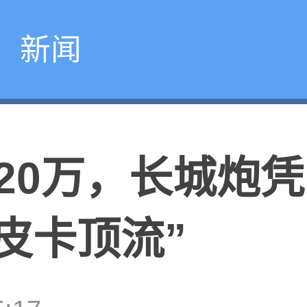
新闻
20万，长城炮
皮卡顶流”