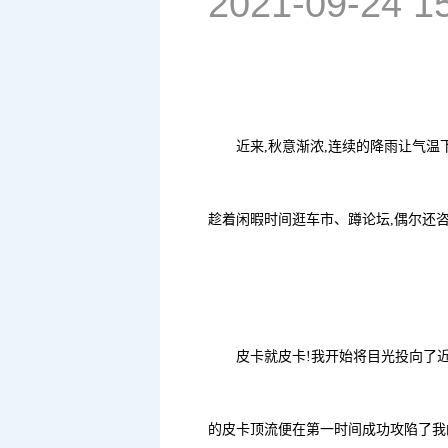
2021-09-24 1
近来,秋意渐浓,连续的降雨让气温
趁着闲暇时间逛车市、蹲论坛,偶尔还咨
皮卡就皮卡!我开始将目光投向了
的皮卡顶流便在第一时间成功攻陷了我