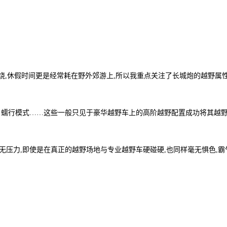
烧,休假时间更是经常耗在野外郊游上,所以我重点关注了长城炮的越野属性
、蠕行模式……这些一般只见于豪华越野车上的高阶越野配置成功将其越野
无压力,即使是在真正的越野场地与专业越野车硬碰硬,也同样毫无惧色,霸