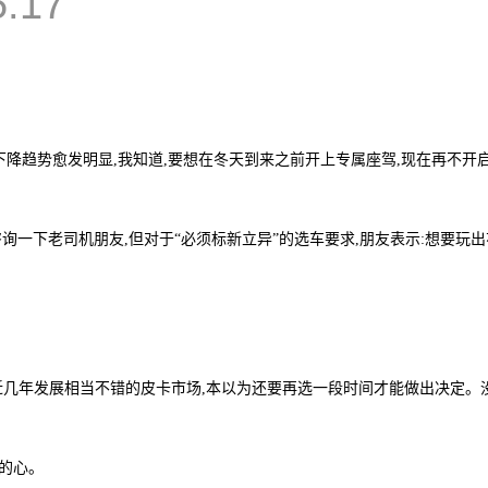
5:17
下降趋势愈发明显,我知道,要想在冬天到来之前开上专属座驾,现在再不开
询一下老司机朋友,但对于“必须标新立异”的选车要求,朋友表示:想要玩
近几年发展相当不错的皮卡市场,本以为还要再选一段时间才能做出决定。没
的心。