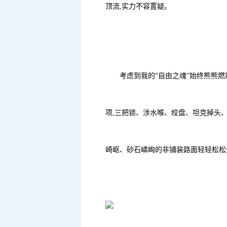
顶流,实力不容置疑。
考虑到我的“自由之魂”始终熊熊燃
项,三把锁、涉水喉、绞盘、坦克掉头
崎岖、砂石嶙峋的非铺装路面轻轻松松