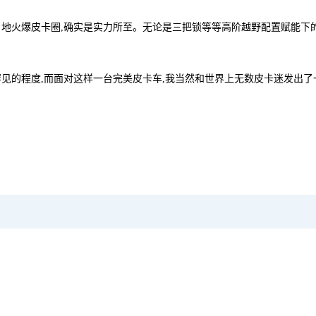
日地火爆皮卡圈,确实是实力所至。无论是三把锁等等高阶越野配置赋能下
见的程度,而面对这样一台完美皮卡车,我当然和世界上无数皮卡迷发出了一