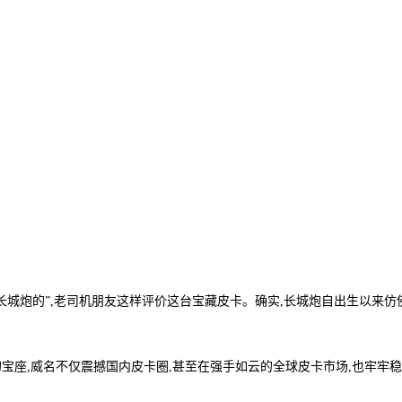
城炮的”,老司机朋友这样评价这台宝藏皮卡。确实,长城炮自出生以来仿佛身带“
宝座,威名不仅震撼国内皮卡圈,甚至在强手如云的全球皮卡市场,也牢牢