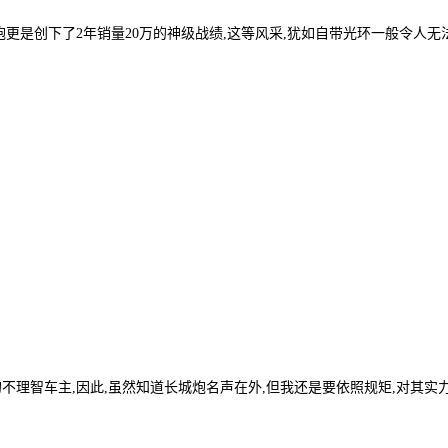
炮更是创下了2年销量20万的神级战绩,这等风采,犹如自带光环一般令人无
不理智车主,因此,虽然知道长城炮名声在外,但我还是要依照规矩,对其实