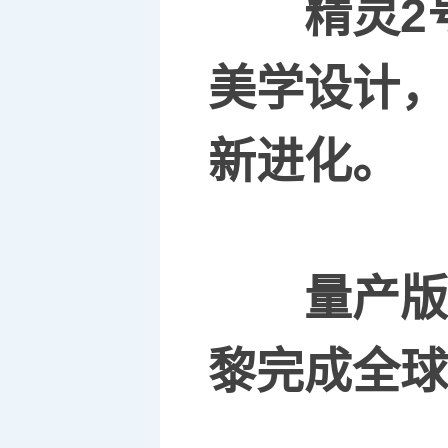
精灵
2
美学设计，
新
进化
。
量产版
黎完成全球