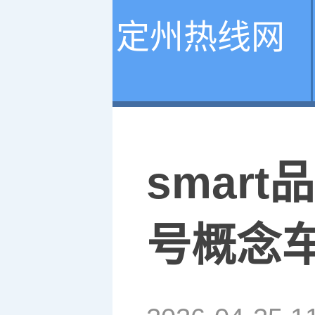
定州热线网
smar
号概念