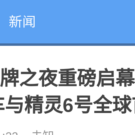
新闻
t品牌之夜重磅启
车与精灵6号全球