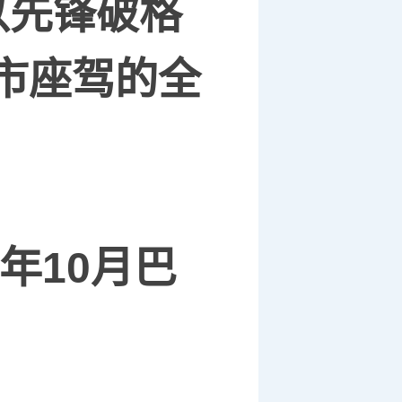
以先锋破格
市座驾的全
年
10
月巴