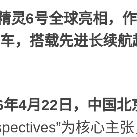
精灵
6
号全球亮相，作
车，搭载先进长续航
6
年
4
月
22
日，中国北
Perspectives”为核