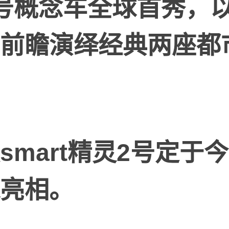
号概念车全球首秀，
前瞻演绎
经典两座都
smart
精灵
2
号定于今
亮相。