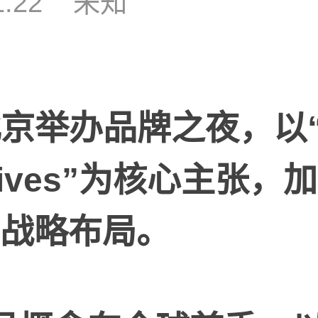
1:22
未知
北京举办品牌之夜，以
ives”
为核心
主张
，加
战略布局。