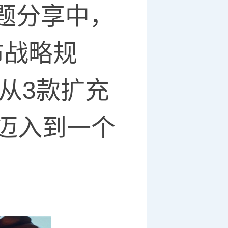
题分享中，
布战略规
从3款扩充
式迈入到一个